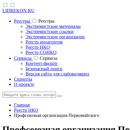
LIDREKON.RU
Реестры
Реестры
Экстремистские материалы
Экстремистские ссылки
Экстремистские организации
Реестр иноагентов
Реестр НКО
Реестр СОНКО
Cервисы
Cервисы
Контент-фильтр
Безопасный поиск
Версия сайта для слабовидящих
Скрипты
О проекте
Главная
Реестр НКО
Профсоюзная организация Первомайского
Профсоюзная организация Пе