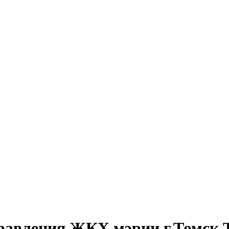
равления ЖКХ мэрии г.Томск Т