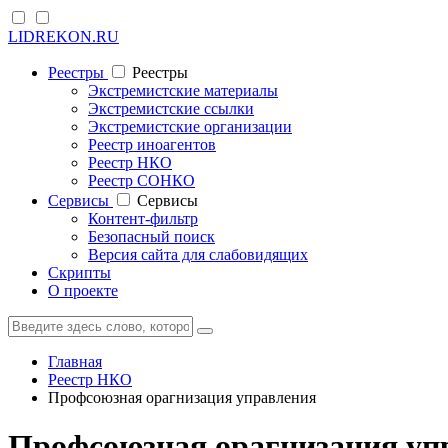
LIDREKON.RU
Реестры
Реестры
Экстремистские материалы
Экстремистские ссылки
Экстремистские организации
Реестр иноагентов
Реестр НКО
Реестр СОНКО
Cервисы
Cервисы
Контент-фильтр
Безопасный поиск
Версия сайта для слабовидящих
Скрипты
О проекте
Главная
Реестр НКО
Профсоюзная орагнизация управления
Профсоюзная орагнизация уп