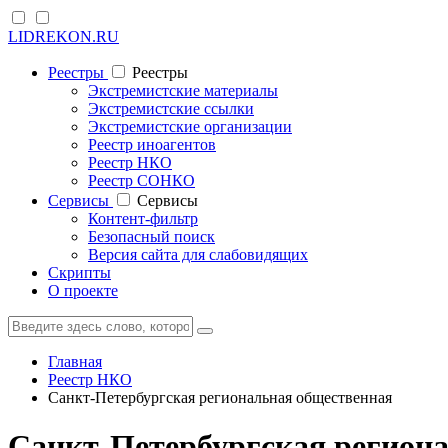
LIDREKON.RU
Реестры
Реестры
Экстремистские материалы
Экстремистские ссылки
Экстремистские организации
Реестр иноагентов
Реестр НКО
Реестр СОНКО
Cервисы
Cервисы
Контент-фильтр
Безопасный поиск
Версия сайта для слабовидящих
Скрипты
О проекте
Главная
Реестр НКО
Санкт-Петербургская региональная общественная
Санкт-Петербургская регион