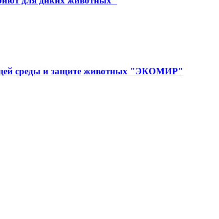
иют для диких животных"
ющей среды и защите животных "ЭКОМИР"