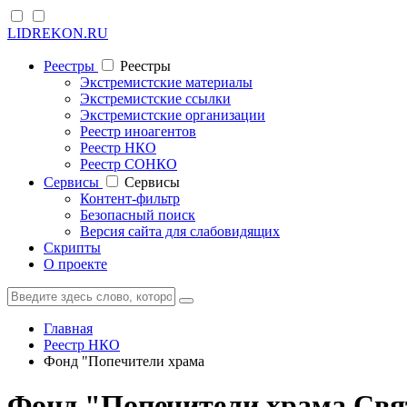
LIDREKON.RU
Реестры
Реестры
Экстремистские материалы
Экстремистские ссылки
Экстремистские организации
Реестр иноагентов
Реестр НКО
Реестр СОНКО
Cервисы
Cервисы
Контент-фильтр
Безопасный поиск
Версия сайта для слабовидящих
Скрипты
О проекте
Главная
Реестр НКО
Фонд "Попечители храма
Фонд "Попечители храма Свят