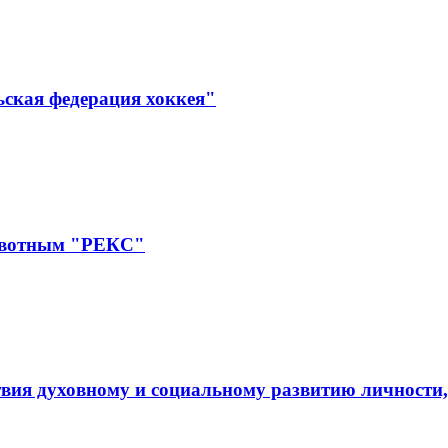
ьская федерация хоккея"
ивотным "РЕКС"
вия духовному и социальному развитию личности,