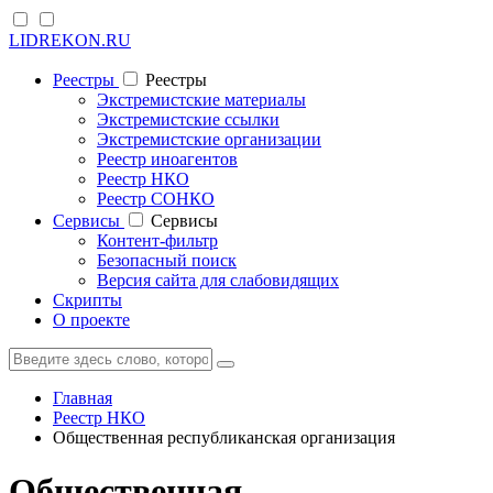
LIDREKON.RU
Реестры
Реестры
Экстремистские материалы
Экстремистские ссылки
Экстремистские организации
Реестр иноагентов
Реестр НКО
Реестр СОНКО
Cервисы
Cервисы
Контент-фильтр
Безопасный поиск
Версия сайта для слабовидящих
Скрипты
О проекте
Главная
Реестр НКО
Общественная республиканская организация
Общественная