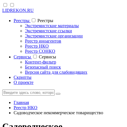
LIDREKON.RU
Реестры
Реестры
Экстремистские материалы
Экстремистские ссылки
Экстремистские организации
Реестр иноагентов
Реестр НКО
Реестр СОНКО
Cервисы
Cервисы
Контент-фильтр
Безопасный поиск
Версия сайта для слабовидящих
Скрипты
О проекте
Главная
Реестр НКО
Садоводческое некоммерческое товарищество
Садоводческое