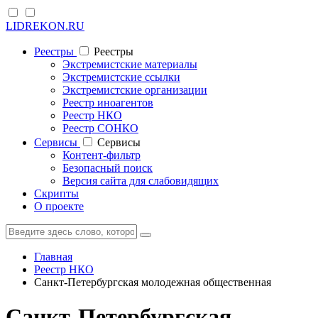
LIDREKON.RU
Реестры
Реестры
Экстремистские материалы
Экстремистские ссылки
Экстремистские организации
Реестр иноагентов
Реестр НКО
Реестр СОНКО
Cервисы
Cервисы
Контент-фильтр
Безопасный поиск
Версия сайта для слабовидящих
Скрипты
О проекте
Главная
Реестр НКО
Санкт-Петербургская молодежная общественная
Санкт-Петербургская