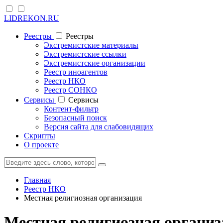
LIDREKON.RU
Реестры
Реестры
Экстремистские материалы
Экстремистские ссылки
Экстремистские организации
Реестр иноагентов
Реестр НКО
Реестр СОНКО
Cервисы
Cервисы
Контент-фильтр
Безопасный поиск
Версия сайта для слабовидящих
Скрипты
О проекте
Главная
Реестр НКО
Местная религиозная организация
Местная религиозная организ