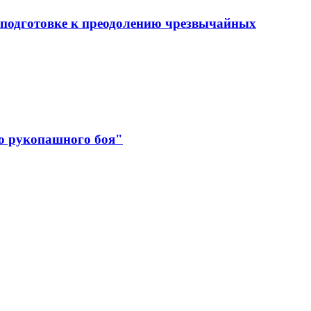
 подготовке к преодолению чрезвычайных
о рукопашного боя"