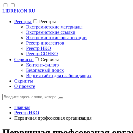
LIDREKON.RU
Реестры
Реестры
Экстремистские материалы
Экстремистские ссылки
Экстремистские организации
Реестр иноагентов
Реестр НКО
Реестр СОНКО
Cервисы
Cервисы
Контент-фильтр
Безопасный поиск
Версия сайта для слабовидящих
Скрипты
О проекте
Главная
Реестр НКО
Первичная профсоюзная организация
Первичная профсоюзная орга