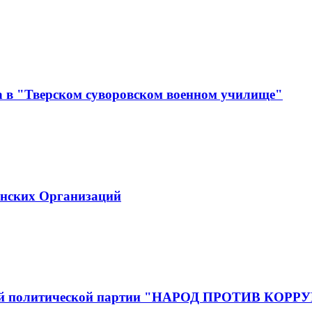
а в "Тверском суворовском военном училище"
инских Организаций
йской политической партии "НАРОД ПРОТИВ КОР