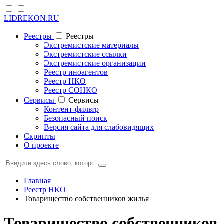
LIDREKON.RU
Реестры
Реестры
Экстремистские материалы
Экстремистские ссылки
Экстремистские организации
Реестр иноагентов
Реестр НКО
Реестр СОНКО
Cервисы
Cервисы
Контент-фильтр
Безопасный поиск
Версия сайта для слабовидящих
Скрипты
О проекте
Главная
Реестр НКО
Товарищество собственников жилья
Товарищество собственников