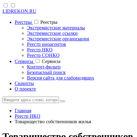
LIDREKON.RU
Реестры
Реестры
Экстремистские материалы
Экстремистские ссылки
Экстремистские организации
Реестр иноагентов
Реестр НКО
Реестр СОНКО
Cервисы
Cервисы
Контент-фильтр
Безопасный поиск
Версия сайта для слабовидящих
Скрипты
О проекте
Главная
Реестр НКО
Товарищество собственников жилья
Товарищество собственников