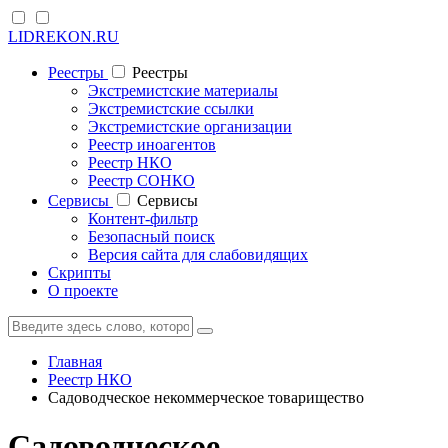
LIDREKON.RU
Реестры
Реестры
Экстремистские материалы
Экстремистские ссылки
Экстремистские организации
Реестр иноагентов
Реестр НКО
Реестр СОНКО
Cервисы
Cервисы
Контент-фильтр
Безопасный поиск
Версия сайта для слабовидящих
Скрипты
О проекте
Главная
Реестр НКО
Садоводческое некоммерческое товарищество
Садоводческое