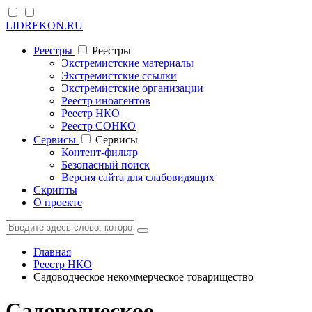
LIDREKON.RU
Реестры
Реестры
Экстремистские материалы
Экстремистские ссылки
Экстремистские организации
Реестр иноагентов
Реестр НКО
Реестр СОНКО
Cервисы
Cервисы
Контент-фильтр
Безопасный поиск
Версия сайта для слабовидящих
Скрипты
О проекте
Главная
Реестр НКО
Садоводческое некоммерческое товарищество
Садоводческое