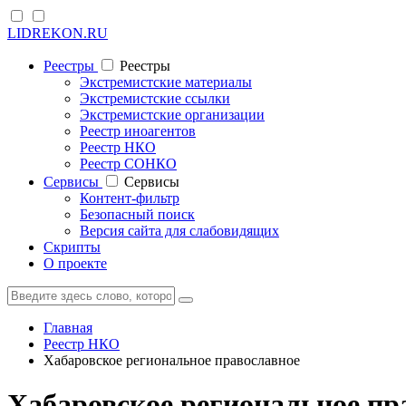
LIDREKON.RU
Реестры
Реестры
Экстремистские материалы
Экстремистские ссылки
Экстремистские организации
Реестр иноагентов
Реестр НКО
Реестр СОНКО
Cервисы
Cервисы
Контент-фильтр
Безопасный поиск
Версия сайта для слабовидящих
Скрипты
О проекте
Главная
Реестр НКО
Хабаровское региональное православное
Хабаровское региональное пр