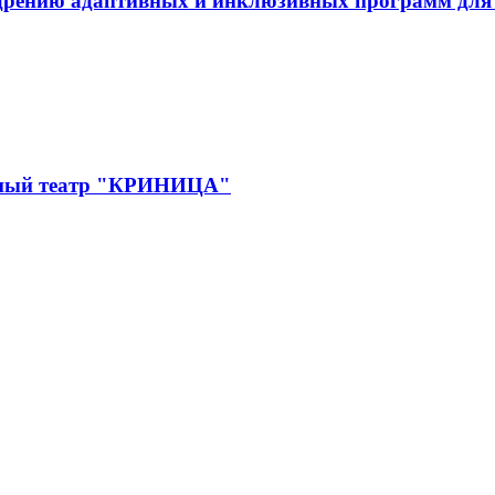
дрению адаптивных и инклюзивных программ для л
дный театр "КРИНИЦА"