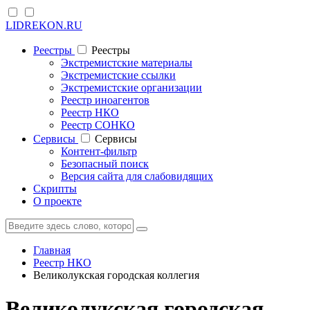
LIDREKON.RU
Реестры
Реестры
Экстремистские материалы
Экстремистские ссылки
Экстремистские организации
Реестр иноагентов
Реестр НКО
Реестр СОНКО
Cервисы
Cервисы
Контент-фильтр
Безопасный поиск
Версия сайта для слабовидящих
Скрипты
О проекте
Главная
Реестр НКО
Великолукская городская коллегия
Великолукская городская