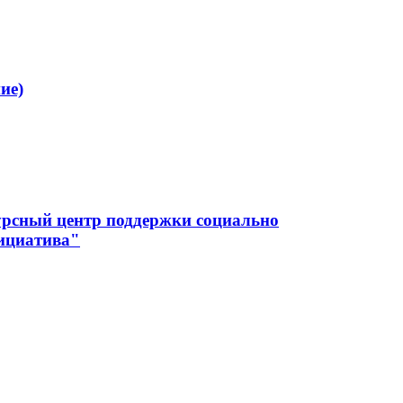
ие)
урсный центр поддержки социально
ициатива"