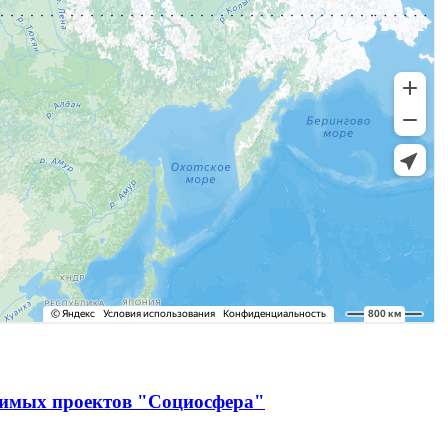
чимых проектов "Социосфера"