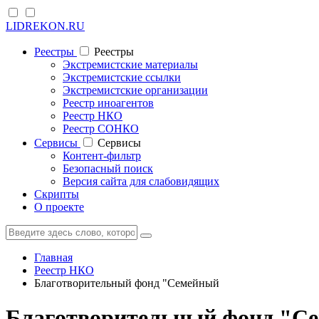
LIDREKON.RU
Реестры
Реестры
Экстремистские материалы
Экстремистские ссылки
Экстремистские организации
Реестр иноагентов
Реестр НКО
Реестр СОНКО
Cервисы
Cервисы
Контент-фильтр
Безопасный поиск
Версия сайта для слабовидящих
Скрипты
О проекте
Главная
Реестр НКО
Благотворительный фонд "Семейный
Благотворительный фонд "С