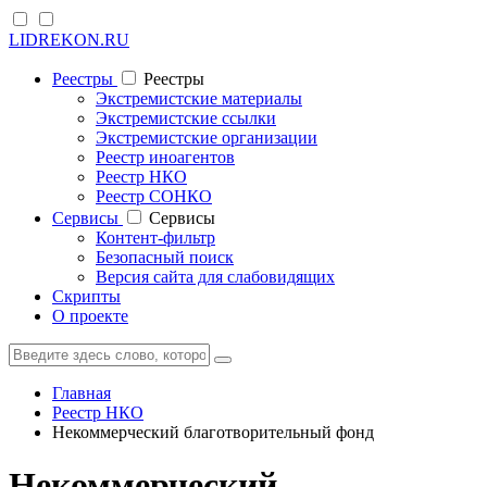
LIDREKON.RU
Реестры
Реестры
Экстремистские материалы
Экстремистские ссылки
Экстремистские организации
Реестр иноагентов
Реестр НКО
Реестр СОНКО
Cервисы
Cервисы
Контент-фильтр
Безопасный поиск
Версия сайта для слабовидящих
Скрипты
О проекте
Главная
Реестр НКО
Некоммерческий благотворительный фонд
Некоммерческий