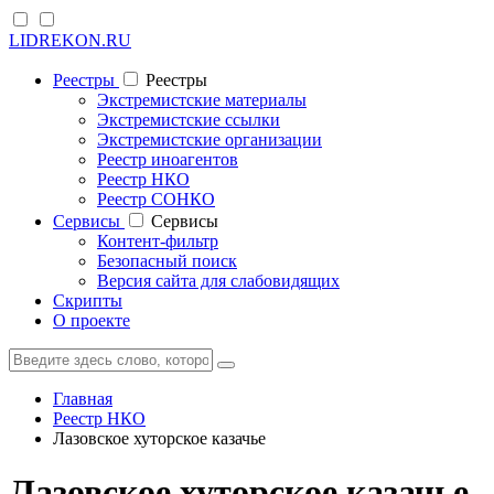
LIDREKON.RU
Реестры
Реестры
Экстремистские материалы
Экстремистские ссылки
Экстремистские организации
Реестр иноагентов
Реестр НКО
Реестр СОНКО
Cервисы
Cервисы
Контент-фильтр
Безопасный поиск
Версия сайта для слабовидящих
Скрипты
О проекте
Главная
Реестр НКО
Лазовское хуторское казачье
Лазовское хуторское казачье