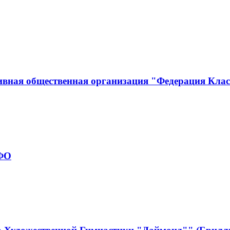
ивная общественная организация "Федерация Кла
рФО