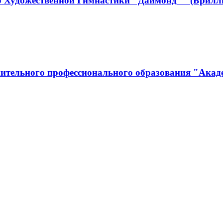
р Художественной Гимнастики "Даймонд"" (Брилл
ительного профессионального образования "Акад