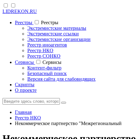
LIDREKON.RU
Реестры
Реестры
Экстремистские материалы
Экстремистские ссылки
Экстремистские организации
Реестр иноагентов
Реестр НКО
Реестр СОНКО
Cервисы
Cервисы
Контент-фильтр
Безопасный поиск
Версия сайта для слабовидящих
Скрипты
О проекте
Главная
Реестр НКО
Некоммерческое партнерство "Межрегиональный
Некоммерческое партнерство