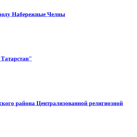
ороду Набережные Челны
 Татарстан"
ского района Централизованной религиозной