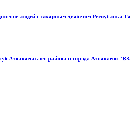
инение людей с сахарным диабетом Республики Т
луб Азнакаевского района и города Азнакаево "В