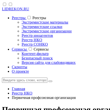
LIDREKON.RU
Реестры
Реестры
Экстремистские материалы
Экстремистские ссылки
Экстремистские организации
Реестр иноагентов
Реестр НКО
Реестр СОНКО
Cервисы
Cервисы
Контент-фильтр
Безопасный поиск
Версия сайта для слабовидящих
Скрипты
О проекте
Главная
Реестр НКО
Первичная профсоюзная организация
Первичная профсоюзная орг