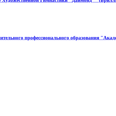
р Художественной Гимнастики "Даймонд"" (Брилл
ительного профессионального образования "Акад