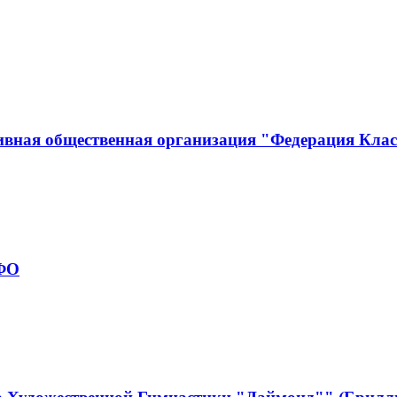
ивная общественная организация "Федерация Кла
рФО