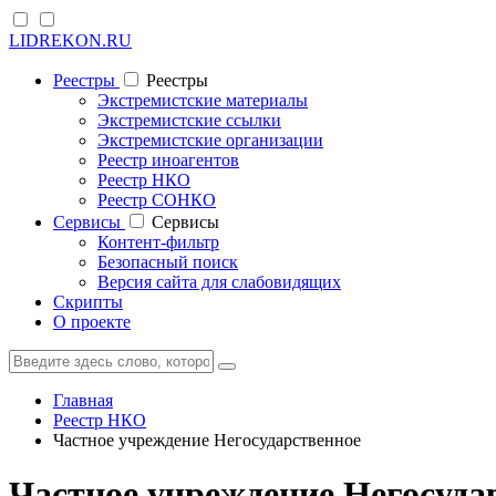
LIDREKON.RU
Реестры
Реестры
Экстремистские материалы
Экстремистские ссылки
Экстремистские организации
Реестр иноагентов
Реестр НКО
Реестр СОНКО
Cервисы
Cервисы
Контент-фильтр
Безопасный поиск
Версия сайта для слабовидящих
Скрипты
О проекте
Главная
Реестр НКО
Частное учреждение Негосударственное
Частное учреждение Негосуда