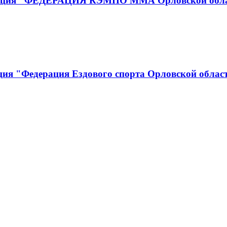
низация "ФЕДЕРАЦИЯ КЭМПО ММА Орловской обл
ция "Федерация Ездового спорта Орловской облас