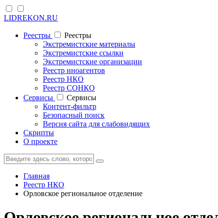
LIDREKON.RU
Реестры
Реестры
Экстремистские материалы
Экстремистские ссылки
Экстремистские организации
Реестр иноагентов
Реестр НКО
Реестр СОНКО
Cервисы
Cервисы
Контент-фильтр
Безопасный поиск
Версия сайта для слабовидящих
Скрипты
О проекте
Главная
Реестр НКО
Орловское региональное отделение
Орловское региональное отде