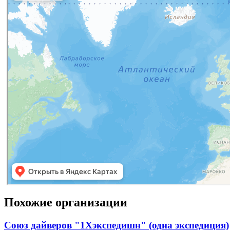
Похожие организации
Союз дайверов "1Хэкспедишн" (одна экспедиция)