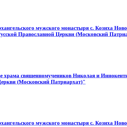
хангельского мужского монастыря с. Козиха Ново
Русской Православной Церкви (Московский Патри
е храма священномучеников Николая и Иннокентия
Церкви (Московский Патриархат)"
ангельского мужского монастыря с. Козиха Новос