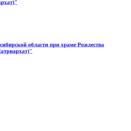
архат)"
сибирской области при храме Рождества
Патриархат)"