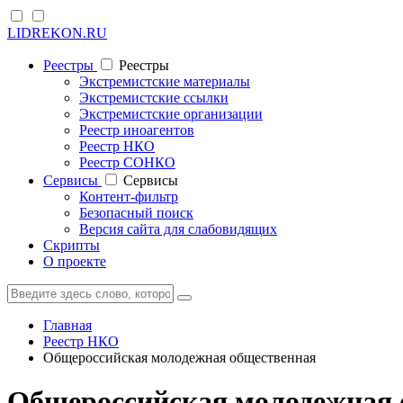
LIDREKON.RU
Реестры
Реестры
Экстремистские материалы
Экстремистские ссылки
Экстремистские организации
Реестр иноагентов
Реестр НКО
Реестр СОНКО
Cервисы
Cервисы
Контент-фильтр
Безопасный поиск
Версия сайта для слабовидящих
Скрипты
О проекте
Главная
Реестр НКО
Общероссийская молодежная общественная
Общероссийская молодежная 