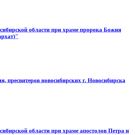
сибирской области при храме пророка Божия
архат)"
, пресвитеров новосибирских г. Новосибирска
ибирской области при храме апостолов Петра и