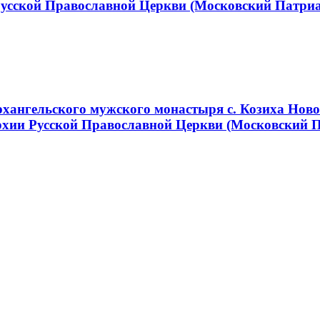
Русской Православной Церкви (Московский Патри
хангельского мужского монастыря с. Козиха Ново
хии Русской Православной Церкви (Московский 