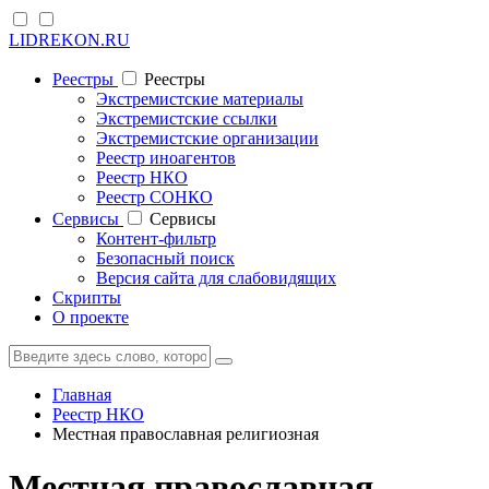
LIDREKON.RU
Реестры
Реестры
Экстремистские материалы
Экстремистские ссылки
Экстремистские организации
Реестр иноагентов
Реестр НКО
Реестр СОНКО
Cервисы
Cервисы
Контент-фильтр
Безопасный поиск
Версия сайта для слабовидящих
Скрипты
О проекте
Главная
Реестр НКО
Местная православная религиозная
Местная православная