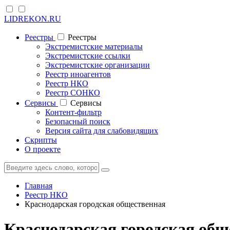
LIDREKON.RU
Реестры
Реестры
Экстремистские материалы
Экстремистские ссылки
Экстремистские организации
Реестр иноагентов
Реестр НКО
Реестр СОНКО
Cервисы
Cервисы
Контент-фильтр
Безопасный поиск
Версия сайта для слабовидящих
Скрипты
О проекте
Главная
Реестр НКО
Краснодарская городская общественная
Краснодарская городская общ