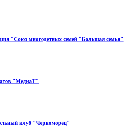
ация "Союз многодетных семей "Большая семья"
катов "МедиаТ"
ольный клуб "Черноморец"