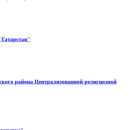
 Татарстан"
ского района Централизованной религиозной