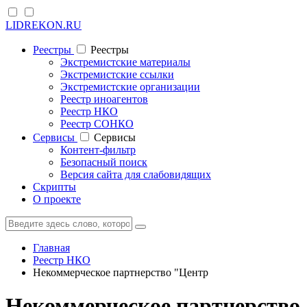
LIDREKON.RU
Реестры
Реестры
Экстремистские материалы
Экстремистские ссылки
Экстремистские организации
Реестр иноагентов
Реестр НКО
Реестр СОНКО
Cервисы
Cервисы
Контент-фильтр
Безопасный поиск
Версия сайта для слабовидящих
Скрипты
О проекте
Главная
Реестр НКО
Некоммерческое партнерство "Центр
Некоммерческое партнерство