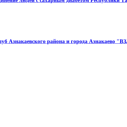
инение людей с сахарным диабетом Республики Т
луб Азнакаевского района и города Азнакаево "В