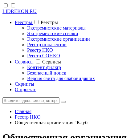
LIDREKON.RU
Реестры
Реестры
Экстремистские материалы
Экстремистские ссылки
Экстремистские организации
Реестр иноагентов
Реестр НКО
Реестр СОНКО
Cервисы
Cервисы
Контент-фильтр
Безопасный поиск
Версия сайта для слабовидящих
Скрипты
О проекте
Главная
Реестр НКО
Общественная организация "Клуб
Общественная организация