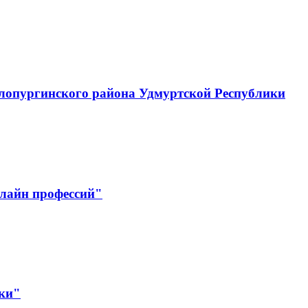
лопургинского района Удмуртской Республики
лайн профессий"
ики"