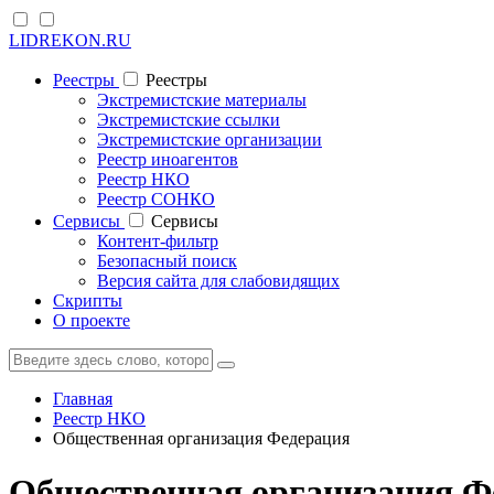
LIDREKON.RU
Реестры
Реестры
Экстремистские материалы
Экстремистские ссылки
Экстремистские организации
Реестр иноагентов
Реестр НКО
Реестр СОНКО
Cервисы
Cервисы
Контент-фильтр
Безопасный поиск
Версия сайта для слабовидящих
Скрипты
О проекте
Главная
Реестр НКО
Общественная организация Федерация
Общественная организация Ф