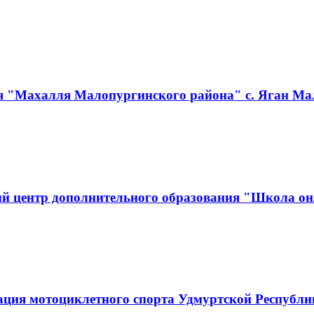
я "Махалля Малопургинского района" с. Яган Ма
й центр дополнительного образования "Школа он
ация мотоциклетного спорта Удмуртской Республ