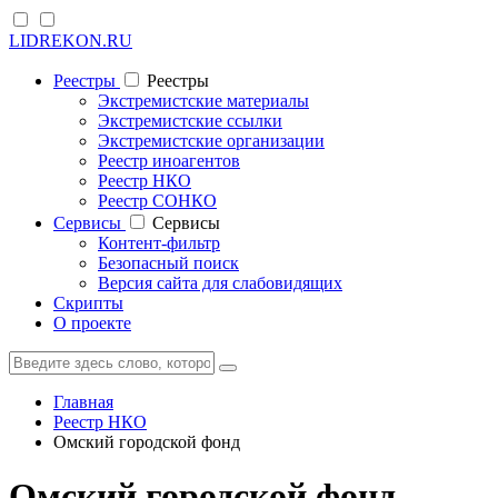
LIDREKON.RU
Реестры
Реестры
Экстремистские материалы
Экстремистские ссылки
Экстремистские организации
Реестр иноагентов
Реестр НКО
Реестр СОНКО
Cервисы
Cервисы
Контент-фильтр
Безопасный поиск
Версия сайта для слабовидящих
Скрипты
О проекте
Главная
Реестр НКО
Омский городской фонд
Омский городской фонд