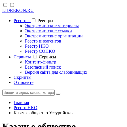
LIDREKON.RU
Реестры
Реестры
Экстремистские материалы
Экстремистские ссылки
Экстремистские организации
Реестр иноагентов
Реестр НКО
Реестр СОНКО
Cервисы
Cервисы
Контент-фильтр
Безопасный поиск
Версия сайта для слабовидящих
Скрипты
О проекте
Главная
Реестр НКО
Казачье общество Уссурийская
Казачье общество