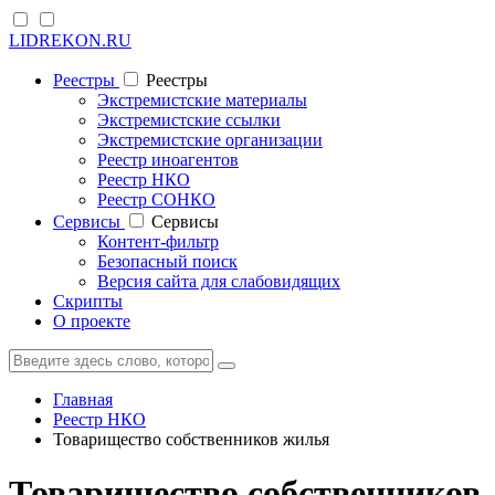
LIDREKON.RU
Реестры
Реестры
Экстремистские материалы
Экстремистские ссылки
Экстремистские организации
Реестр иноагентов
Реестр НКО
Реестр СОНКО
Cервисы
Cервисы
Контент-фильтр
Безопасный поиск
Версия сайта для слабовидящих
Скрипты
О проекте
Главная
Реестр НКО
Товарищество собственников жилья
Товарищество собственников