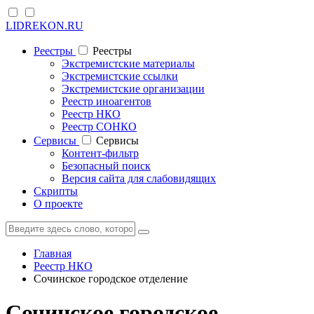
LIDREKON.RU
Реестры
Реестры
Экстремистские материалы
Экстремистские ссылки
Экстремистские организации
Реестр иноагентов
Реестр НКО
Реестр СОНКО
Cервисы
Cервисы
Контент-фильтр
Безопасный поиск
Версия сайта для слабовидящих
Скрипты
О проекте
Главная
Реестр НКО
Сочинское городское отделение
Сочинское городское