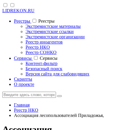
LIDREKON.RU
Реестры
Реестры
Экстремистские материалы
Экстремистские ссылки
Экстремистские организации
Реестр иноагентов
Реестр НКО
Реестр СОНКО
Cервисы
Cервисы
Контент-фильтр
Безопасный поиск
Версия сайта для слабовидящих
Скрипты
О проекте
Главная
Реестр НКО
Ассоциация лесопользователей Приладожья,
Ассоциация