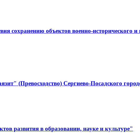
ствия сохранению объектов военно-историческо
язит" (Превосходство) Сергиево-Посадского город
тов развития в образовании, науке и культуре"