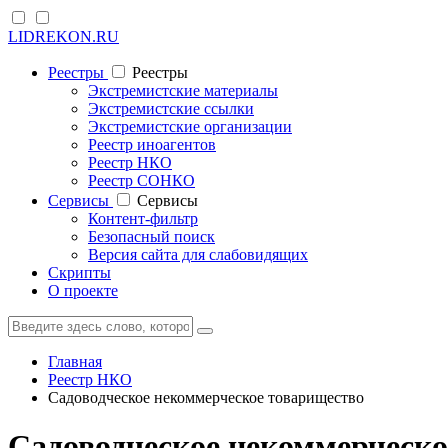
LIDREKON.RU
Реестры
Реестры
Экстремистские материалы
Экстремистские ссылки
Экстремистские организации
Реестр иноагентов
Реестр НКО
Реестр СОНКО
Cервисы
Cервисы
Контент-фильтр
Безопасный поиск
Версия сайта для слабовидящих
Скрипты
О проекте
Главная
Реестр НКО
Садоводческое некоммерческое товарищество
Садоводческое некоммерческ