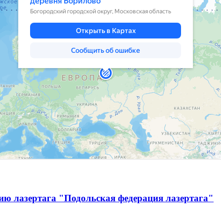
ию лазертага "Подольская федерация лазертага"