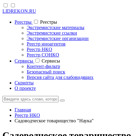
LIDREKON.RU
Реестры
Реестры
Экстремистские материалы
Экстремистские ссылки
Экстремистские организации
Реестр иноагентов
Реестр НКО
Реестр СОНКО
Cервисы
Cервисы
Контент-фильтр
Безопасный поиск
Версия сайта для слабовидящих
Скрипты
О проекте
Главная
Реестр НКО
Садоводческое товарищество "Наука"
Садоводческое товарищество