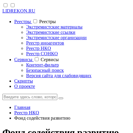
LIDREKON.RU
Реестры
Реестры
Экстремистские материалы
Экстремистские ссылки
Экстремистские организации
Реестр иноагентов
Реестр НКО
Реестр СОНКО
Cервисы
Cервисы
Контент-фильтр
Безопасный поиск
Версия сайта для слабовидящих
Скрипты
О проекте
Главная
Реестр НКО
Фонд содействия развитию
Фонд содействия развитию