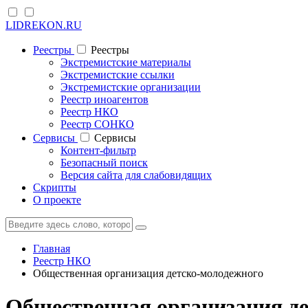
LIDREKON.RU
Реестры
Реестры
Экстремистские материалы
Экстремистские ссылки
Экстремистские организации
Реестр иноагентов
Реестр НКО
Реестр СОНКО
Cервисы
Cервисы
Контент-фильтр
Безопасный поиск
Версия сайта для слабовидящих
Скрипты
О проекте
Главная
Реестр НКО
Общественная организация детско-молодежного
Общественная организация де