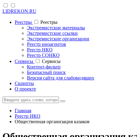
LIDREKON.RU
Реестры
Реестры
Экстремистские материалы
Экстремистские ссылки
Экстремистские организации
Реестр иноагентов
Реестр НКО
Реестр СОНКО
Cервисы
Cервисы
Контент-фильтр
Безопасный поиск
Версия сайта для слабовидящих
Скрипты
О проекте
Главная
Реестр НКО
Общественная организация казаков
Общественная организация ка