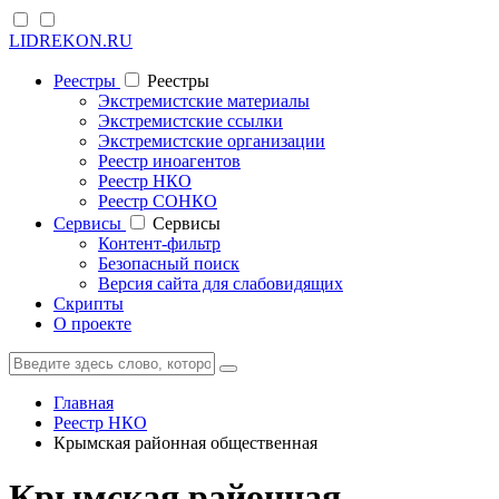
LIDREKON.RU
Реестры
Реестры
Экстремистские материалы
Экстремистские ссылки
Экстремистские организации
Реестр иноагентов
Реестр НКО
Реестр СОНКО
Cервисы
Cервисы
Контент-фильтр
Безопасный поиск
Версия сайта для слабовидящих
Скрипты
О проекте
Главная
Реестр НКО
Крымская районная общественная
Крымская районная