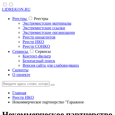
LIDREKON.RU
Реестры
Реестры
Экстремистские материалы
Экстремистские ссылки
Экстремистские организации
Реестр иноагентов
Реестр НКО
Реестр СОНКО
Cервисы
Cервисы
Контент-фильтр
Безопасный поиск
Версия сайта для слабовидящих
Скрипты
О проекте
Главная
Реестр НКО
Некоммерческое партнерство "Гаражное
Некоммерческое партнерство