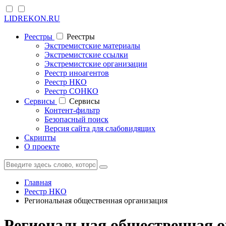
LIDREKON.RU
Реестры
Реестры
Экстремистские материалы
Экстремистские ссылки
Экстремистские организации
Реестр иноагентов
Реестр НКО
Реестр СОНКО
Cервисы
Cервисы
Контент-фильтр
Безопасный поиск
Версия сайта для слабовидящих
Скрипты
О проекте
Главная
Реестр НКО
Региональная общественная организация
Региональная общественная о