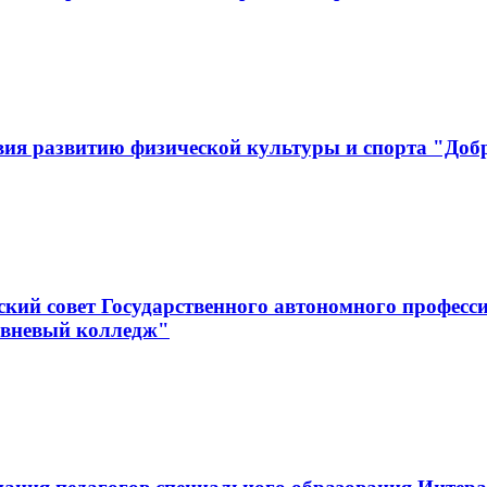
вия развитию физической культуры и спорта "Доб
кий совет Государственного автономного професс
овневый колледж"