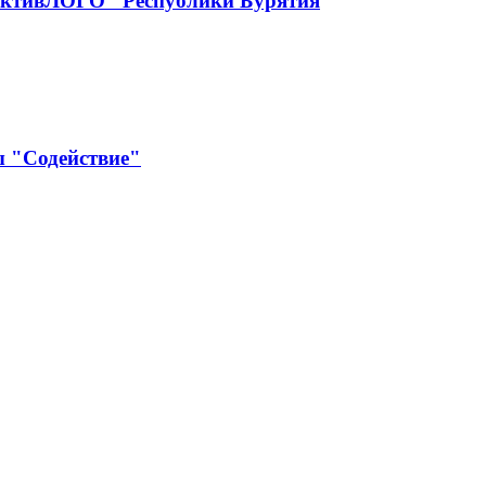
рактивЛОГО" Республики Бурятия
ы "Содействие"