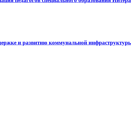
иация педагогов специального образования Инте
держке и развитию коммунальной инфраструктур