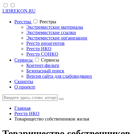
LIDREKON.RU
Реестры
Реестры
Экстремистские материалы
Экстремистские ссылки
Экстремистские организации
Реестр иноагентов
Реестр НКО
Реестр СОНКО
Cервисы
Cервисы
Контент-фильтр
Безопасный поиск
Версия сайта для слабовидящих
Скрипты
О проекте
Главная
Реестр НКО
Товарищество собственников жилья
Товарищество собственников