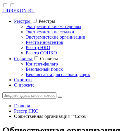
LIDREKON.RU
Реестры
Реестры
Экстремистские материалы
Экстремистские ссылки
Экстремистские организации
Реестр иноагентов
Реестр НКО
Реестр СОНКО
Cервисы
Cервисы
Контент-фильтр
Безопасный поиск
Версия сайта для слабовидящих
Скрипты
О проекте
Главная
Реестр НКО
Общественная организация ""Союз
Общественная организация