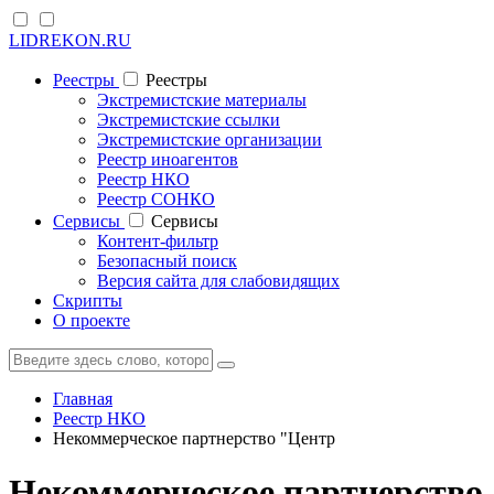
LIDREKON.RU
Реестры
Реестры
Экстремистские материалы
Экстремистские ссылки
Экстремистские организации
Реестр иноагентов
Реестр НКО
Реестр СОНКО
Cервисы
Cервисы
Контент-фильтр
Безопасный поиск
Версия сайта для слабовидящих
Скрипты
О проекте
Главная
Реестр НКО
Некоммерческое партнерство "Центр
Некоммерческое партнерство 