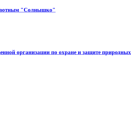
ивотным "Солнышко"
енной организации по охране и защите природных 