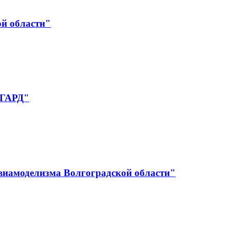
ой области"
НГАРД"
авиамоделизма Волгоградской области"