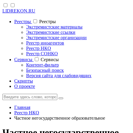
LIDREKON.RU
Реестры
Реестры
Экстремистские материалы
Экстремистские ссылки
Экстремистские организации
Реестр иноагентов
Реестр НКО
Реестр СОНКО
Cервисы
Cервисы
Контент-фильтр
Безопасный поиск
Версия сайта для слабовидящих
Скрипты
О проекте
Главная
Реестр НКО
Частное негосударственное образовательное
Частное негосударственное