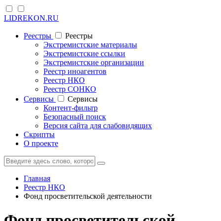
LIDREKON.RU
Реестры
Реестры
Экстремистские материалы
Экстремистские ссылки
Экстремистские организации
Реестр иноагентов
Реестр НКО
Реестр СОНКО
Cервисы
Cервисы
Контент-фильтр
Безопасный поиск
Версия сайта для слабовидящих
Скрипты
О проекте
Главная
Реестр НКО
Фонд просветительской деятельности
Фонд просветительской