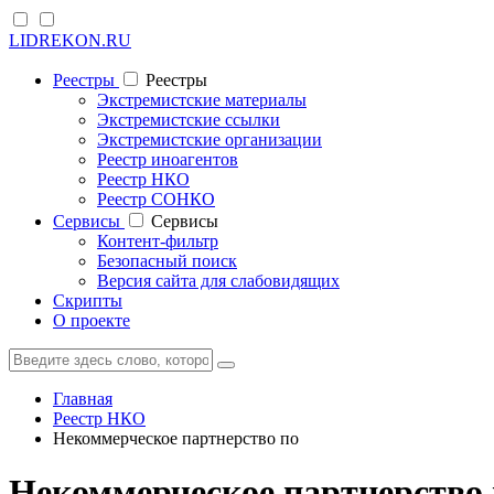
LIDREKON.RU
Реестры
Реестры
Экстремистские материалы
Экстремистские ссылки
Экстремистские организации
Реестр иноагентов
Реестр НКО
Реестр СОНКО
Cервисы
Cервисы
Контент-фильтр
Безопасный поиск
Версия сайта для слабовидящих
Скрипты
О проекте
Главная
Реестр НКО
Некоммерческое партнерство по
Некоммерческое партнерство 