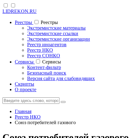
LIDREKON.RU
Реестры
Реестры
Экстремистские материалы
Экстремистские ссылки
Экстремистские организации
Реестр иноагентов
Реестр НКО
Реестр СОНКО
Cервисы
Cервисы
Контент-фильтр
Безопасный поиск
Версия сайта для слабовидящих
Скрипты
О проекте
Главная
Реестр НКО
Союз потребителей газового
Союз потребителей газового