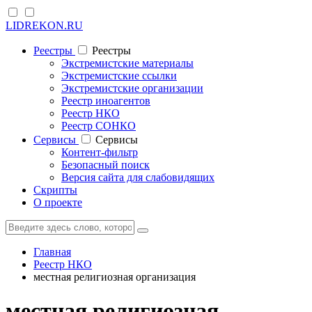
LIDREKON.RU
Реестры
Реестры
Экстремистские материалы
Экстремистские ссылки
Экстремистские организации
Реестр иноагентов
Реестр НКО
Реестр СОНКО
Cервисы
Cервисы
Контент-фильтр
Безопасный поиск
Версия сайта для слабовидящих
Скрипты
О проекте
Главная
Реестр НКО
местная религиозная организация
местная религиозная