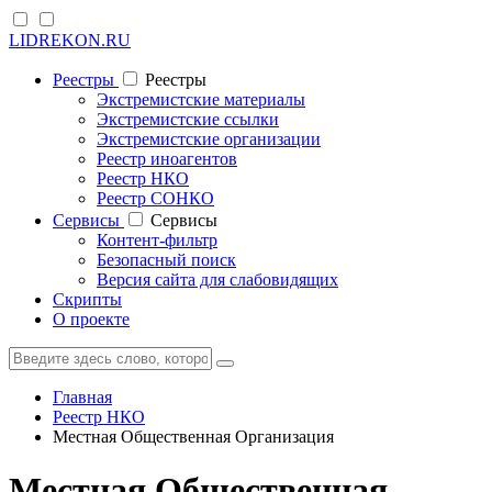
LIDREKON.RU
Реестры
Реестры
Экстремистские материалы
Экстремистские ссылки
Экстремистские организации
Реестр иноагентов
Реестр НКО
Реестр СОНКО
Cервисы
Cервисы
Контент-фильтр
Безопасный поиск
Версия сайта для слабовидящих
Скрипты
О проекте
Главная
Реестр НКО
Местная Общественная Организация
Местная Общественная